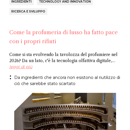
INGREDIENTI
TECHNOLOGY AND INNOVATION
RICERCA E SVILUPPO
Come la profumeria di lusso ha fatto pace
con i propri rifiuti
Come si sta evolvendo la tavolozza del profumiere nel
2026? Da un lato, c'è la tecnologia olfattiva digitale,
dove l'intelligenza artificiale identifica le molecole
leggi di più
potenziali, e dall'altro ci sono ingredienti riciclati,
Da ingredienti che ancora non esistono al riutilizzo di
ricavati da ciò che l'industria normalmente scarta.
ciò che sarebbe stato scartato
Entrambi i metodi giungono allo stesso risultato: un
approccio più sostenibile alla creazione di fragranze.