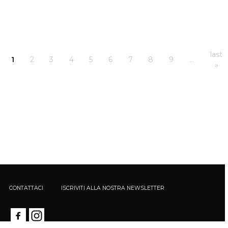
last
1
2
3
4
5
6
7
8
9
…
»
CONTATTACI
ISCRIVITI ALLA NOSTRA NEWSLETTER
Calè - Società Unipersonale - Via Santa Maria Podone, 5 20123 Milano