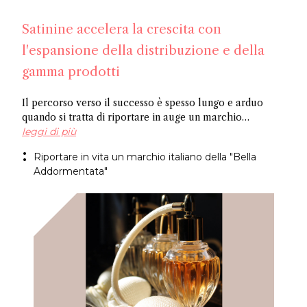
Satinine accelera la crescita con
l'espansione della distribuzione e della
gamma prodotti
Il percorso verso il successo è spesso lungo e arduo
quando si tratta di riportare in auge un marchio
dimenticato. Officina Satine ha radici che risalgono al
leggi di più
XIX secolo e un catalogo di fragranze che hanno
Riportare in vita un marchio italiano della "Bella
riscosso successo commerciale in Italia tra le due
Addormentata"
guerre. Ora, un ex dirigente di Fueguia 1833 è alla guida
del progetto di rilancio del marchio per il XXI secolo.