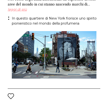
aree del mondo in cui stanno nascendo marchi di
profumi indipendenti: da Amsterdam a Shoreditch e ora
leggi di più
Brooklyn. In questo articolo, scopri alcuni imprenditori
In questo quartiere di New York fiorisce uno spirito
che prosperano nell'apertura artistica per cui questo
pionieristico nel mondo della profumeria
luogo è famoso e pianifica una visita ai negozi che
supportano la profumeria di nicchia e artistica.