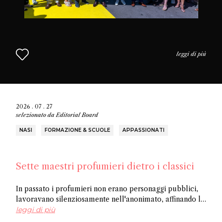
leggi di più
2026 . 07 . 27
selezionato da
Editorial Board
NASI
FORMAZIONE & SCUOLE
APPASSIONATI
Sette maestri profumieri dietro i classici
In passato i profumieri non erano personaggi pubblici,
lavoravano silenziosamente nell'anonimato, affinando la
loro arte e creando opere senza ricevere riconoscimenti.
leggi di più
In questo articolo scoprite sette tra i più importanti