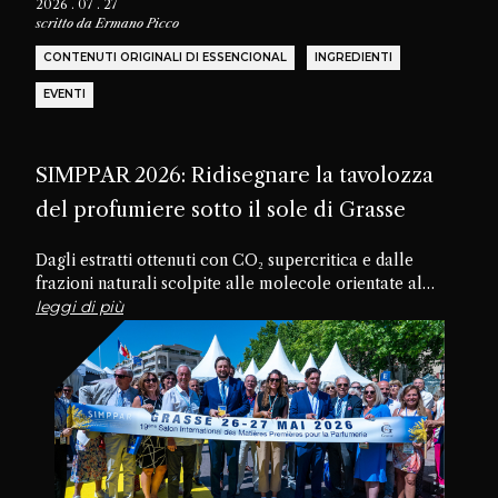
2026 . 07 . 27
scritto da
Ermano Picco
CONTENUTI ORIGINALI DI ESSENCIONAL
INGREDIENTI
EVENTI
SIMPPAR 2026: Ridisegnare la tavolozza
del profumiere sotto il sole di Grasse
Dagli estratti ottenuti con CO₂ supercritica e dalle
frazioni naturali scolpite alle molecole orientate al
futuro, passando per materiali dimenticati e texture
leggi di più
commestibili, la diciannovesima edizione di SIMPPAR ha
rivelato un’industria che sta riscoprendo il potenziale
creativo nascosto all’interno della propria tavolozza.