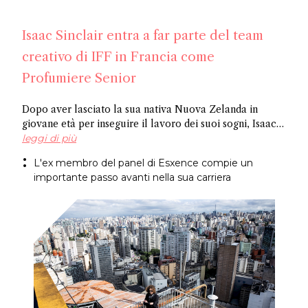
Isaac Sinclair entra a far parte del team
creativo di IFF in Francia come
Profumiere Senior
Dopo aver lasciato la sua nativa Nuova Zelanda in
giovane età per inseguire il lavoro dei suoi sogni, Isaac
Sinclair è entrato a far parte di IFF come Profumiere
leggi di più
Senior. Recentemente apparso su Essencional ed ex
L'ex membro del panel di Esxence compie un
membro del panel di Esxence, è stato allievo di Maurice
importante passo avanti nella sua carriera
Roucel e ha trascorso gli anni formativi in ​​Brasile. Ha
creato fragranze per marchi di nicchia come
Neanderthal e Abel. Congratulazioni Isaac!