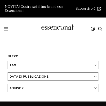
NOVITÀ! Costruisci il tuo brand con
Scopri di più
Essencional.
Innovazione e creatività nello sviluppo della
Profumeria e della Cosmesi di Nicchia
FILTRO
TAG
DATA DI PUBBLICAZIONE
ADVISOR