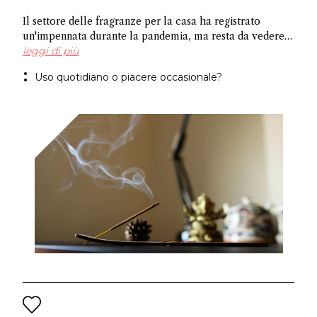
Il settore delle fragranze per la casa ha registrato
un'impennata durante la pandemia, ma resta da vedere
se le persone continueranno a profumare regolarmente i
leggi di più
propri ambienti, soprattutto in Cina. Alcuni
Uso quotidiano o piacere occasionale?
attribuiscono la crescita alla preferenza del mercato
per le fragranze senza fiamma rispetto alle tradizionali
candele, mentre altri sottolineano la necessità di creare
rituali legati a fragranze funzionali per stimolare la
crescita.