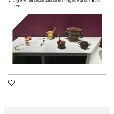
L'igiene nei secoli passati era migliore di quanto si
creda