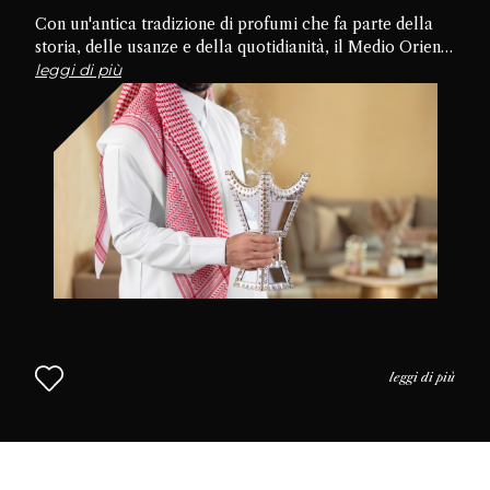
Con un'antica tradizione di profumi che fa parte della
storia, delle usanze e della quotidianità, il Medio Oriente
è la culla della cultura del profumo. Approfondiamo le
leggi di più
tradizioni, le pratiche e l'uso del profumo nella vita
quotidiana per capire perché il profumo è così
apprezzato in questa parte del mondo. L'approccio
mediorientale alla profumeria continua nel Capitolo 2.
leggi di più