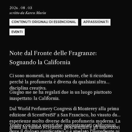
2026 . 08 . 03
scritto da
Karen Marin
CONTENUTI ORIGINALI DI ESSENCIONAL
APPASSIONATI
EVENTI
Note dal Fronte delle Fragranze:
Sognando la California
Ci sono momenti, in questo settore, che ti ricordano
perché la profumeria è diversa da qualsiasi altra
disciplina creativa.
Giugno me ne ha regalati due in un luogo piuttosto
inaspettato: la California.
Dal World Perfumery Congress di Monterey alla prima
edizione di ScentFestSF a San Francisco, ho vissuto due
esperienze molto diverse della profumeria moderna. La
Venite con me a questi due appuntamenti californiani,
prima ha riunito i creatori, gli scienziati e gli innovatori
dove il dialogo significativo si è rivelato l'ingrediente più