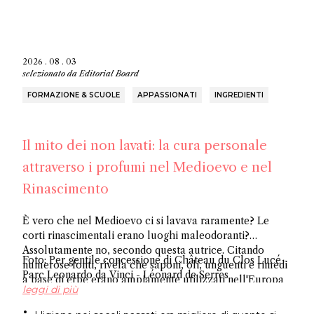
2026 . 08 . 03
selezionato da
Editorial Board
FORMAZIONE & SCUOLE
APPASSIONATI
INGREDIENTI
Il mito dei non lavati: la cura personale
attraverso i profumi nel Medioevo e nel
Rinascimento
È vero che nel Medioevo ci si lavava raramente? Le
corti rinascimentali erano luoghi maleodoranti?
Assolutamente no, secondo questa autrice. Citando
Foto: Per gentile concessione di Château du Clos Lucé -
numerose fonti, rivela che saponi, oli, unguenti e rimedi
Parc Leonardo da Vinci - Léonard de Serres
a base di erbe erano ampiamente utilizzati nell'Europa
leggi di più
occidentale, sfatando l'antico mito sull'igiene.