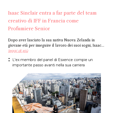
Isaac Sinclair entra a far parte del team
creativo di IFF in Francia come
Profumiere Senior
Dopo aver lasciato la sua nativa Nuova Zelanda in
giovane età per inseguire il lavoro dei suoi sogni, Isaac
Sinclair è entrato a far parte di IFF come Profumiere
leggi di più
Senior. Recentemente apparso su Essencional ed ex
L'ex membro del panel di Esxence compie un
membro del panel di Esxence, è stato allievo di Maurice
importante passo avanti nella sua carriera
Roucel e ha trascorso gli anni formativi in ​​Brasile. Ha
creato fragranze per marchi di nicchia come
Neanderthal e Abel. Congratulazioni Isaac!