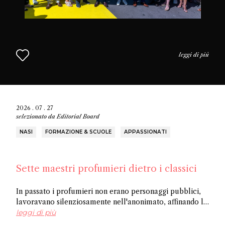
leggi di più
2026 . 07 . 27
selezionato da
Editorial Board
NASI
FORMAZIONE & SCUOLE
APPASSIONATI
Sette maestri profumieri dietro i classici
In passato i profumieri non erano personaggi pubblici,
lavoravano silenziosamente nell'anonimato, affinando la
loro arte e creando opere senza ricevere riconoscimenti.
leggi di più
In questo articolo scoprite sette tra i più importanti