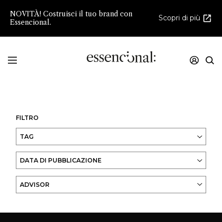
NOVITÀ! Costruisci il tuo brand con
Scopri di più
Essencional.
Innovazione e creatività nello sviluppo della
Profumeria e della Cosmesi di Nicchia
FILTRO
TAG
DATA DI PUBBLICAZIONE
ADVISOR