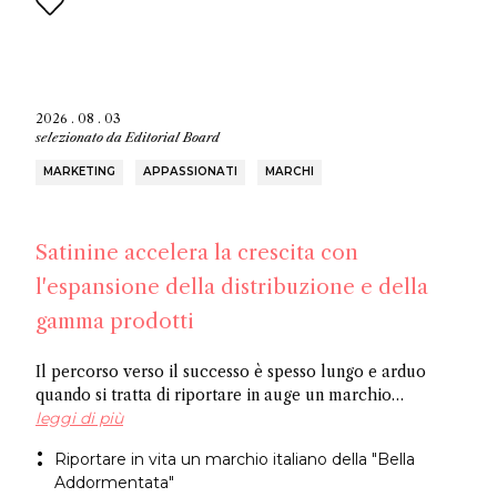
2026 . 08 . 03
selezionato da
Editorial Board
MARKETING
APPASSIONATI
MARCHI
Satinine accelera la crescita con
l'espansione della distribuzione e della
gamma prodotti
Il percorso verso il successo è spesso lungo e arduo
quando si tratta di riportare in auge un marchio
dimenticato. Officina Satine ha radici che risalgono al
leggi di più
XIX secolo e un catalogo di fragranze che hanno
Riportare in vita un marchio italiano della "Bella
riscosso successo commerciale in Italia tra le due
Addormentata"
guerre. Ora, un ex dirigente di Fueguia 1833 è alla guida