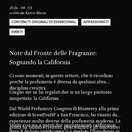
2026 . 08 . 03
scritto da
Karen Marin
CONTENUTI ORIGINALI DI ESSENCIONAL
APPASSIONATI
EVENTI
Note dal Fronte delle Fragranze:
Sognando la California
Ci sono momenti, in questo settore, che ti ricordano
perché la profumeria è diversa da qualsiasi altra
disciplina creativa.
Giugno me ne ha regalati due in un luogo piuttosto
inaspettato: la California.
Dal World Perfumery Congress di Monterey alla prima
edizione di ScentFestSF a San Francisco, ho vissuto due
esperienze molto diverse della profumeria moderna. La
Venite con me a questi due appuntamenti californiani,
prima ha riunito i creatori, gli scienziati e gli innovatori
dove il dialogo significativo si è rivelato l'ingrediente più