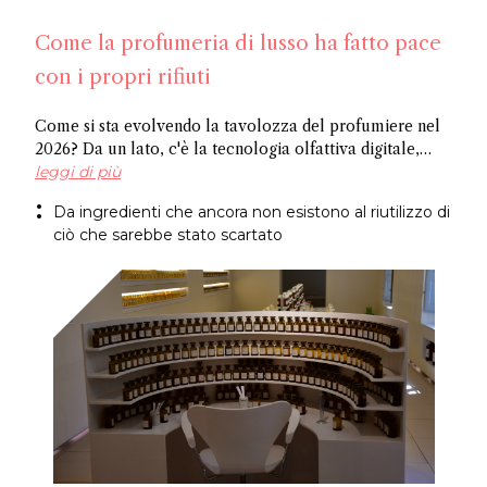
Come la profumeria di lusso ha fatto pace
con i propri rifiuti
Come si sta evolvendo la tavolozza del profumiere nel
2026? Da un lato, c'è la tecnologia olfattiva digitale,
dove l'intelligenza artificiale identifica le molecole
leggi di più
potenziali, e dall'altro ci sono ingredienti riciclati,
Da ingredienti che ancora non esistono al riutilizzo di
ricavati da ciò che l'industria normalmente scarta.
ciò che sarebbe stato scartato
Entrambi i metodi giungono allo stesso risultato: un
approccio più sostenibile alla creazione di fragranze.