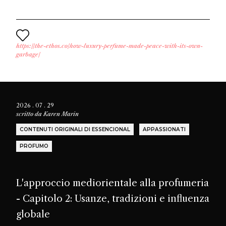
https://the-ethos.co/how-luxury-perfume-made-peace-with-its-own-
garbage/
2026 . 07 . 29
scritto da
Karen Marin
CONTENUTI ORIGINALI DI ESSENCIONAL
APPASSIONATI
PROFUMO
L'approccio mediorientale alla profumeria
- Capitolo 2: Usanze, tradizioni e influenza
globale