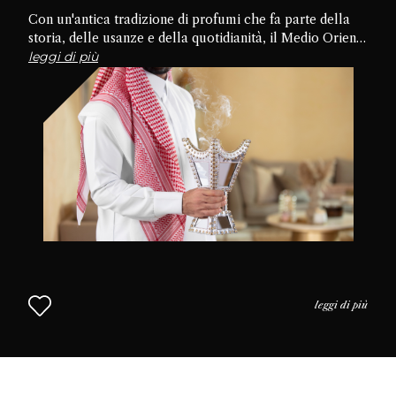
Con un'antica tradizione di profumi che fa parte della
storia, delle usanze e della quotidianità, il Medio Oriente
è la culla della cultura del profumo. Approfondiamo le
leggi di più
tradizioni, le pratiche e l'uso del profumo nella vita
quotidiana per capire perché il profumo è così
apprezzato in questa parte del mondo. L'approccio
mediorientale alla profumeria continua nel Capitolo 2.
leggi di più