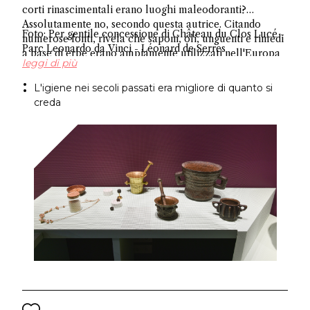
corti rinascimentali erano luoghi maleodoranti?
Assolutamente no, secondo questa autrice. Citando
Foto: Per gentile concessione di Château du Clos Lucé -
numerose fonti, rivela che saponi, oli, unguenti e rimedi
Parc Leonardo da Vinci - Léonard de Serres
a base di erbe erano ampiamente utilizzati nell'Europa
leggi di più
occidentale, sfatando l'antico mito sull'igiene.
L'igiene nei secoli passati era migliore di quanto si
creda