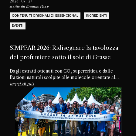
2026 . 07 . 27
scritto da
Ermano Picco
CONTENUTI ORIGINALI DI ESSENCIONAL
INGREDIENTI
EVENTI
SIMPPAR 2026: Ridisegnare la tavolozza
del profumiere sotto il sole di Grasse
Dagli estratti ottenuti con CO₂ supercritica e dalle
frazioni naturali scolpite alle molecole orientate al
futuro, passando per materiali dimenticati e texture
leggi di più
commestibili, la diciannovesima edizione di SIMPPAR ha
rivelato un’industria che sta riscoprendo il potenziale
creativo nascosto all’interno della propria tavolozza.