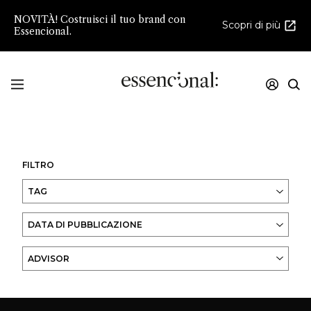
NOVITÀ! Costruisci il tuo brand con
Scopri di più
Essencional.
Innovazione e creatività nello sviluppo della
Profumeria e della Cosmesi di Nicchia
FILTRO
TAG
DATA DI PUBBLICAZIONE
ADVISOR