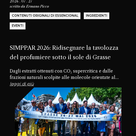
2026 . 07 . 27
scritto da
Ermano Picco
CONTENUTI ORIGINALI DI ESSENCIONAL
INGREDIENTI
EVENTI
SIMPPAR 2026: Ridisegnare la tavolozza
del profumiere sotto il sole di Grasse
Dagli estratti ottenuti con CO₂ supercritica e dalle
frazioni naturali scolpite alle molecole orientate al
futuro, passando per materiali dimenticati e texture
leggi di più
commestibili, la diciannovesima edizione di SIMPPAR ha
rivelato un’industria che sta riscoprendo il potenziale
creativo nascosto all’interno della propria tavolozza.