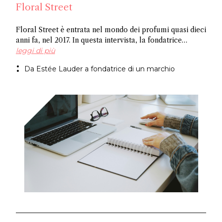
Floral Street
Floral Street è entrata nel mondo dei profumi quasi dieci
anni fa, nel 2017. In questa intervista, la fondatrice
Michelle Feeney racconta la sua esperienza lavorativa
leggi di più
con Leonard Lauder, cosa significa essere
Da Estée Lauder a fondatrice di un marchio
un'imprenditrice e la gioia di creare fragranze di lusso
accessibili.