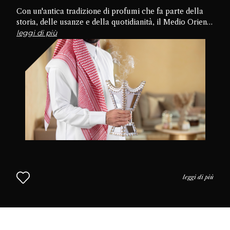
Con un'antica tradizione di profumi che fa parte della
storia, delle usanze e della quotidianità, il Medio Oriente
è la culla della cultura del profumo. Approfondiamo le
leggi di più
tradizioni, le pratiche e l'uso del profumo nella vita
quotidiana per capire perché il profumo è così
apprezzato in questa parte del mondo. L'approccio
mediorientale alla profumeria continua nel Capitolo 2.
leggi di più