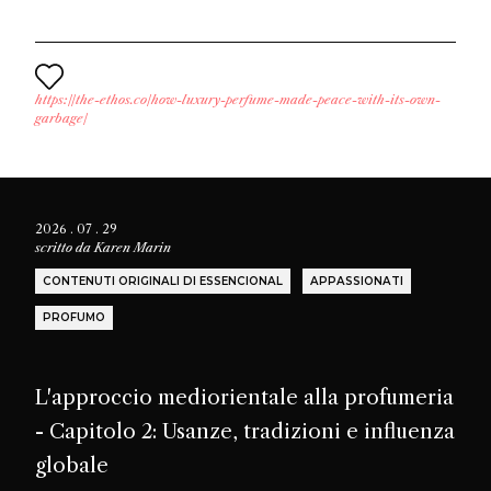
https://the-ethos.co/how-luxury-perfume-made-peace-with-its-own-
garbage/
2026 . 07 . 29
scritto da
Karen Marin
CONTENUTI ORIGINALI DI ESSENCIONAL
APPASSIONATI
PROFUMO
L'approccio mediorientale alla profumeria
- Capitolo 2: Usanze, tradizioni e influenza
globale