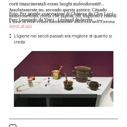
corti rinascimentali erano luoghi maleodoranti?
Assolutamente no, secondo questa autrice. Citando
Foto: Per gentile concessione di Château du Clos Lucé -
numerose fonti, rivela che saponi, oli, unguenti e rimedi
Parc Leonardo da Vinci - Léonard de Serres
a base di erbe erano ampiamente utilizzati nell'Europa
leggi di più
occidentale, sfatando l'antico mito sull'igiene.
L'igiene nei secoli passati era migliore di quanto si
creda