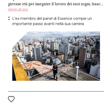
giovane età per inseguire il lavoro dei suoi sogni, Isaac
Sinclair è entrato a far parte di IFF come Profumiere
leggi di più
Senior. Recentemente apparso su Essencional ed ex
L'ex membro del panel di Esxence compie un
membro del panel di Esxence, è stato allievo di Maurice
importante passo avanti nella sua carriera
Roucel e ha trascorso gli anni formativi in ​​Brasile. Ha
creato fragranze per marchi di nicchia come
Neanderthal e Abel. Congratulazioni Isaac!