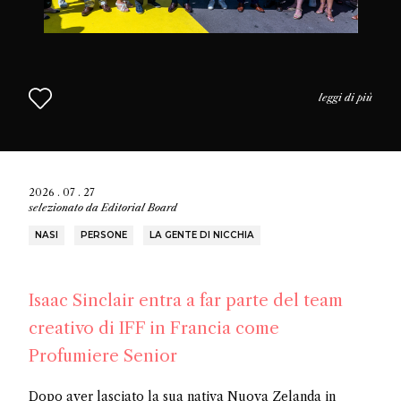
leggi di più
2026 . 07 . 27
selezionato da
Editorial Board
NASI
PERSONE
LA GENTE DI NICCHIA
Isaac Sinclair entra a far parte del team
creativo di IFF in Francia come
Profumiere Senior
Dopo aver lasciato la sua nativa Nuova Zelanda in