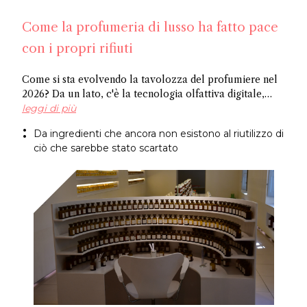
Come la profumeria di lusso ha fatto pace
con i propri rifiuti
Come si sta evolvendo la tavolozza del profumiere nel
2026? Da un lato, c'è la tecnologia olfattiva digitale,
dove l'intelligenza artificiale identifica le molecole
leggi di più
potenziali, e dall'altro ci sono ingredienti riciclati,
Da ingredienti che ancora non esistono al riutilizzo di
ricavati da ciò che l'industria normalmente scarta.
ciò che sarebbe stato scartato
Entrambi i metodi giungono allo stesso risultato: un
approccio più sostenibile alla creazione di fragranze.