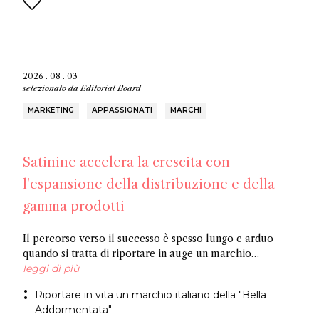
2026 . 08 . 03
selezionato da
Editorial Board
MARKETING
APPASSIONATI
MARCHI
Satinine accelera la crescita con
l'espansione della distribuzione e della
gamma prodotti
Il percorso verso il successo è spesso lungo e arduo
quando si tratta di riportare in auge un marchio
dimenticato. Officina Satine ha radici che risalgono al
leggi di più
XIX secolo e un catalogo di fragranze che hanno
Riportare in vita un marchio italiano della "Bella
riscosso successo commerciale in Italia tra le due
Addormentata"
guerre. Ora, un ex dirigente di Fueguia 1833 è alla guida