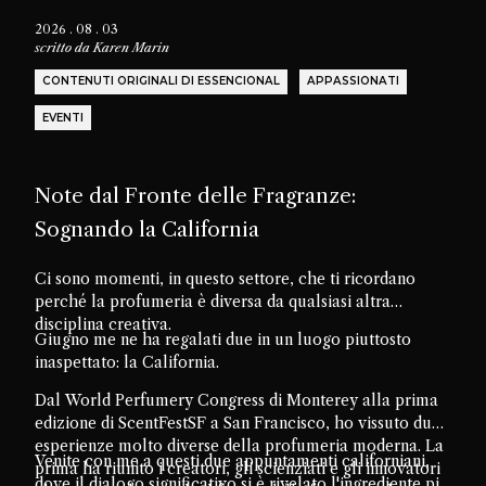
2026 . 08 . 03
scritto da
Karen Marin
CONTENUTI ORIGINALI DI ESSENCIONAL
APPASSIONATI
EVENTI
Note dal Fronte delle Fragranze:
Sognando la California
Ci sono momenti, in questo settore, che ti ricordano
perché la profumeria è diversa da qualsiasi altra
disciplina creativa.
Giugno me ne ha regalati due in un luogo piuttosto
inaspettato: la California.
Dal World Perfumery Congress di Monterey alla prima
edizione di ScentFestSF a San Francisco, ho vissuto due
esperienze molto diverse della profumeria moderna. La
Venite con me a questi due appuntamenti californiani,
prima ha riunito i creatori, gli scienziati e gli innovatori
dove il dialogo significativo si è rivelato l'ingrediente più