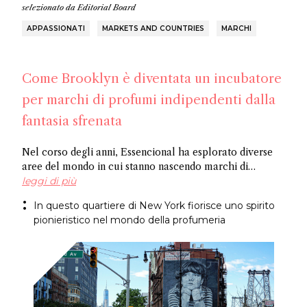
selezionato da
Editorial Board
APPASSIONATI
MARKETS AND COUNTRIES
MARCHI
Come Brooklyn è diventata un incubatore
per marchi di profumi indipendenti dalla
fantasia sfrenata
Nel corso degli anni, Essencional ha esplorato diverse
aree del mondo in cui stanno nascendo marchi di
profumi indipendenti: da Amsterdam a Shoreditch e ora
leggi di più
Brooklyn. In questo articolo, scopri alcuni imprenditori
In questo quartiere di New York fiorisce uno spirito
che prosperano nell'apertura artistica per cui questo
pionieristico nel mondo della profumeria
luogo è famoso e pianifica una visita ai negozi che
supportano la profumeria di nicchia e artistica.