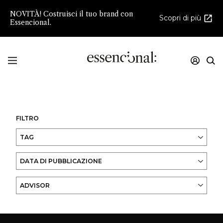
NOVITÀ! Costruisci il tuo brand con
Scopri di più
Essencional.
Innovazione e creatività nello sviluppo della
Profumeria e della Cosmesi di Nicchia
FILTRO
TAG
DATA DI PUBBLICAZIONE
ADVISOR