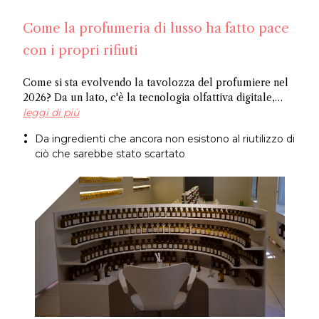
Come la profumeria di lusso ha fatto pace
con i propri rifiuti
Come si sta evolvendo la tavolozza del profumiere nel
2026? Da un lato, c'è la tecnologia olfattiva digitale,
dove l'intelligenza artificiale identifica le molecole
leggi di più
potenziali, e dall'altro ci sono ingredienti riciclati,
Da ingredienti che ancora non esistono al riutilizzo di
ricavati da ciò che l'industria normalmente scarta.
ciò che sarebbe stato scartato
Entrambi i metodi giungono allo stesso risultato: un
approccio più sostenibile alla creazione di fragranze.