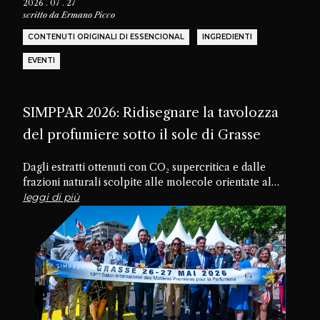
2026 . 07 . 27
scritto da
Ermano Picco
CONTENUTI ORIGINALI DI ESSENCIONAL
INGREDIENTI
EVENTI
SIMPPAR 2026: Ridisegnare la tavolozza
del profumiere sotto il sole di Grasse
Dagli estratti ottenuti con CO₂ supercritica e dalle
frazioni naturali scolpite alle molecole orientate al
futuro, passando per materiali dimenticati e texture
leggi di più
commestibili, la diciannovesima edizione di SIMPPAR ha
rivelato un’industria che sta riscoprendo il potenziale
creativo nascosto all’interno della propria tavolozza.