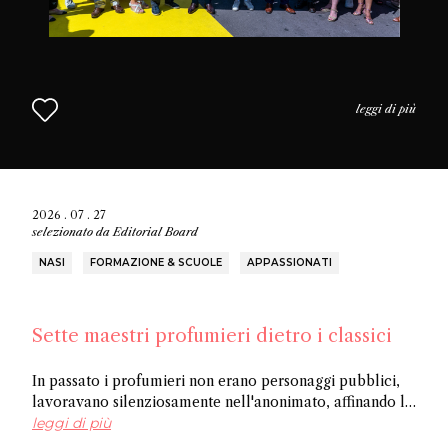
leggi di più
2026 . 07 . 27
selezionato da
Editorial Board
NASI
FORMAZIONE & SCUOLE
APPASSIONATI
Sette maestri profumieri dietro i classici
In passato i profumieri non erano personaggi pubblici,
lavoravano silenziosamente nell'anonimato, affinando la
loro arte e creando opere senza ricevere riconoscimenti.
leggi di più
In questo articolo scoprite sette tra i più importanti