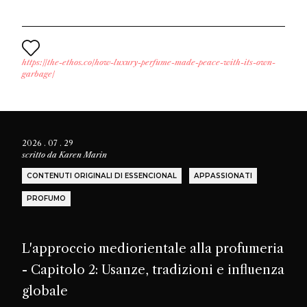
https://the-ethos.co/how-luxury-perfume-made-peace-with-its-own-
garbage/
2026 . 07 . 29
scritto da
Karen Marin
CONTENUTI ORIGINALI DI ESSENCIONAL
APPASSIONATI
PROFUMO
L'approccio mediorientale alla profumeria
- Capitolo 2: Usanze, tradizioni e influenza
globale