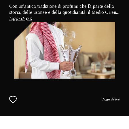
Con un'antica tradizione di profumi che fa parte della
storia, delle usanze e della quotidianità, il Medio Oriente
è la culla della cultura del profumo. Approfondiamo le
leggi di più
tradizioni, le pratiche e l'uso del profumo nella vita
quotidiana per capire perché il profumo è così
apprezzato in questa parte del mondo. L'approccio
mediorientale alla profumeria continua nel Capitolo 2.
leggi di più