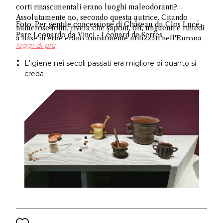
corti rinascimentali erano luoghi maleodoranti?
Assolutamente no, secondo questa autrice. Citando
Foto: Per gentile concessione di Château du Clos Lucé -
numerose fonti, rivela che saponi, oli, unguenti e rimedi
Parc Leonardo da Vinci - Léonard de Serres
a base di erbe erano ampiamente utilizzati nell'Europa
leggi di più
occidentale, sfatando l'antico mito sull'igiene.
L'igiene nei secoli passati era migliore di quanto si
creda