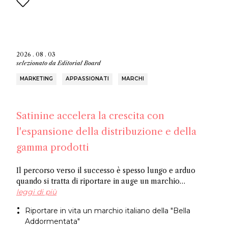
2026 . 08 . 03
selezionato da
Editorial Board
MARKETING
APPASSIONATI
MARCHI
Satinine accelera la crescita con
l'espansione della distribuzione e della
gamma prodotti
Il percorso verso il successo è spesso lungo e arduo
quando si tratta di riportare in auge un marchio
dimenticato. Officina Satine ha radici che risalgono al
leggi di più
XIX secolo e un catalogo di fragranze che hanno
Riportare in vita un marchio italiano della "Bella
riscosso successo commerciale in Italia tra le due
Addormentata"
guerre. Ora, un ex dirigente di Fueguia 1833 è alla guida