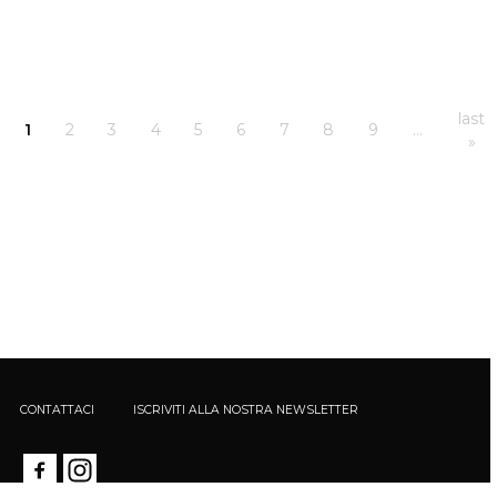
last
1
2
3
4
5
6
7
8
9
…
»
CONTATTACI
ISCRIVITI ALLA NOSTRA NEWSLETTER
Calè - Società Unipersonale - Via Santa Maria Podone, 5 20123 Milano