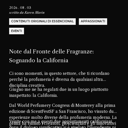
2026 . 08 . 03
scritto da
Karen Marin
CONTENUTI ORIGINALI DI ESSENCIONAL
APPASSIONATI
EVENTI
Note dal Fronte delle Fragranze:
Sognando la California
Ci sono momenti, in questo settore, che ti ricordano
perché la profumeria è diversa da qualsiasi altra
disciplina creativa.
Giugno me ne ha regalati due in un luogo piuttosto
inaspettato: la California.
Dal World Perfumery Congress di Monterey alla prima
edizione di ScentFestSF a San Francisco, ho vissuto due
esperienze molto diverse della profumeria moderna. La
Venite con me a questi due appuntamenti californiani,
prima ha riunito i creatori, gli scienziati e gli innovatori
dove il dialogo significativo si è rivelato l'ingrediente più