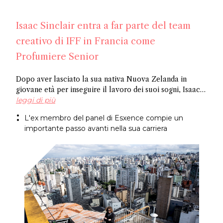
Isaac Sinclair entra a far parte del team
creativo di IFF in Francia come
Profumiere Senior
Dopo aver lasciato la sua nativa Nuova Zelanda in
giovane età per inseguire il lavoro dei suoi sogni, Isaac
Sinclair è entrato a far parte di IFF come Profumiere
leggi di più
Senior. Recentemente apparso su Essencional ed ex
L'ex membro del panel di Esxence compie un
membro del panel di Esxence, è stato allievo di Maurice
importante passo avanti nella sua carriera
Roucel e ha trascorso gli anni formativi in ​​Brasile. Ha
creato fragranze per marchi di nicchia come
Neanderthal e Abel. Congratulazioni Isaac!