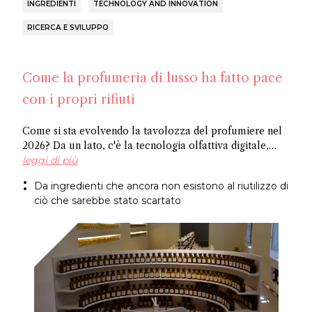
INGREDIENTI
TECHNOLOGY AND INNOVATION
RICERCA E SVILUPPO
Come la profumeria di lusso ha fatto pace
con i propri rifiuti
Come si sta evolvendo la tavolozza del profumiere nel
2026? Da un lato, c'è la tecnologia olfattiva digitale,
dove l'intelligenza artificiale identifica le molecole
leggi di più
potenziali, e dall'altro ci sono ingredienti riciclati,
Da ingredienti che ancora non esistono al riutilizzo di
ricavati da ciò che l'industria normalmente scarta.
ciò che sarebbe stato scartato
Entrambi i metodi giungono allo stesso risultato: un
approccio più sostenibile alla creazione di fragranze.