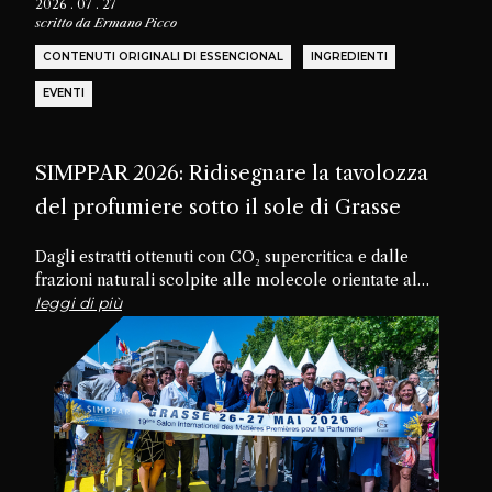
2026 . 07 . 27
scritto da
Ermano Picco
CONTENUTI ORIGINALI DI ESSENCIONAL
INGREDIENTI
EVENTI
SIMPPAR 2026: Ridisegnare la tavolozza
del profumiere sotto il sole di Grasse
Dagli estratti ottenuti con CO₂ supercritica e dalle
frazioni naturali scolpite alle molecole orientate al
futuro, passando per materiali dimenticati e texture
leggi di più
commestibili, la diciannovesima edizione di SIMPPAR ha
rivelato un’industria che sta riscoprendo il potenziale
creativo nascosto all’interno della propria tavolozza.