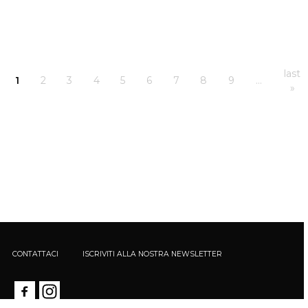
last
1
2
3
4
5
6
7
8
9
…
»
CONTATTACI
ISCRIVITI ALLA NOSTRA NEWSLETTER
Calè - Società Unipersonale - Via Santa Maria Podone, 5 20123 Milano