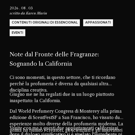
2026 . 08 . 03
scritto da
Karen Marin
CONTENUTI ORIGINALI DI ESSENCIONAL
APPASSIONATI
EVENTI
Note dal Fronte delle Fragranze:
Sognando la California
Ci sono momenti, in questo settore, che ti ricordano
perché la profumeria è diversa da qualsiasi altra
disciplina creativa.
Giugno me ne ha regalati due in un luogo piuttosto
inaspettato: la California.
Dal World Perfumery Congress di Monterey alla prima
edizione di ScentFestSF a San Francisco, ho vissuto due
esperienze molto diverse della profumeria moderna. La
Venite con me a questi due appuntamenti californiani,
prima ha riunito i creatori, gli scienziati e gli innovatori
dove il dialogo significativo si è rivelato l'ingrediente più