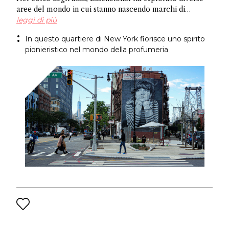
aree del mondo in cui stanno nascendo marchi di
profumi indipendenti: da Amsterdam a Shoreditch e ora
leggi di più
Brooklyn. In questo articolo, scopri alcuni imprenditori
In questo quartiere di New York fiorisce uno spirito
che prosperano nell'apertura artistica per cui questo
pionieristico nel mondo della profumeria
luogo è famoso e pianifica una visita ai negozi che
supportano la profumeria di nicchia e artistica.