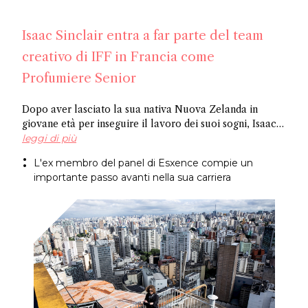
Isaac Sinclair entra a far parte del team
creativo di IFF in Francia come
Profumiere Senior
Dopo aver lasciato la sua nativa Nuova Zelanda in
giovane età per inseguire il lavoro dei suoi sogni, Isaac
Sinclair è entrato a far parte di IFF come Profumiere
leggi di più
Senior. Recentemente apparso su Essencional ed ex
L'ex membro del panel di Esxence compie un
membro del panel di Esxence, è stato allievo di Maurice
importante passo avanti nella sua carriera
Roucel e ha trascorso gli anni formativi in ​​Brasile. Ha
creato fragranze per marchi di nicchia come
Neanderthal e Abel. Congratulazioni Isaac!