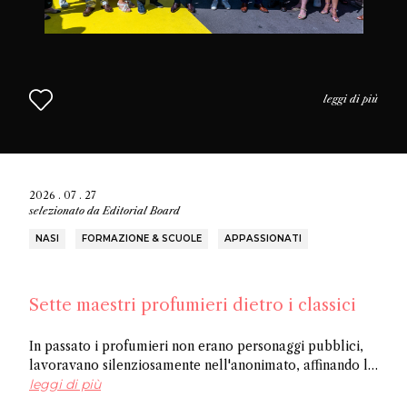
leggi di più
2026 . 07 . 27
selezionato da
Editorial Board
NASI
FORMAZIONE & SCUOLE
APPASSIONATI
Sette maestri profumieri dietro i classici
In passato i profumieri non erano personaggi pubblici,
lavoravano silenziosamente nell'anonimato, affinando la
loro arte e creando opere senza ricevere riconoscimenti.
leggi di più
In questo articolo scoprite sette tra i più importanti