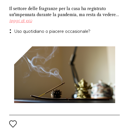
Il settore delle fragranze per la casa ha registrato
un'impennata durante la pandemia, ma resta da vedere
se le persone continueranno a profumare regolarmente i
leggi di più
propri ambienti, soprattutto in Cina. Alcuni
Uso quotidiano o piacere occasionale?
attribuiscono la crescita alla preferenza del mercato
per le fragranze senza fiamma rispetto alle tradizionali
candele, mentre altri sottolineano la necessità di creare
rituali legati a fragranze funzionali per stimolare la
crescita.