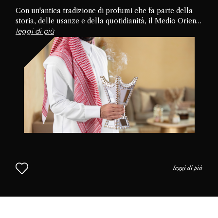
Con un'antica tradizione di profumi che fa parte della
storia, delle usanze e della quotidianità, il Medio Oriente
è la culla della cultura del profumo. Approfondiamo le
leggi di più
tradizioni, le pratiche e l'uso del profumo nella vita
quotidiana per capire perché il profumo è così
apprezzato in questa parte del mondo. L'approccio
mediorientale alla profumeria continua nel Capitolo 2.
leggi di più