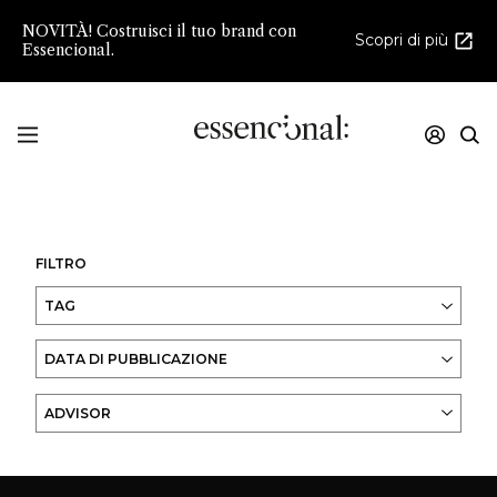
NOVITÀ! Costruisci il tuo brand con
Scopri di più
Essencional.
Innovazione e creatività nello sviluppo della
Profumeria e della Cosmesi di Nicchia
FILTRO
TAG
DATA DI PUBBLICAZIONE
ADVISOR