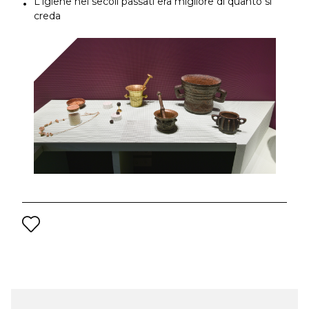
L'igiene nei secoli passati era migliore di quanto si
creda