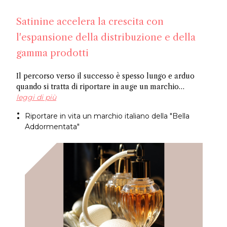
Satinine accelera la crescita con
l'espansione della distribuzione e della
gamma prodotti
Il percorso verso il successo è spesso lungo e arduo
quando si tratta di riportare in auge un marchio
dimenticato. Officina Satine ha radici che risalgono al
leggi di più
XIX secolo e un catalogo di fragranze che hanno
Riportare in vita un marchio italiano della "Bella
riscosso successo commerciale in Italia tra le due
Addormentata"
guerre. Ora, un ex dirigente di Fueguia 1833 è alla guida
del progetto di rilancio del marchio per il XXI secolo.