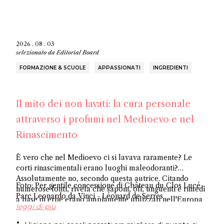
2026 . 08 . 03
selezionato da
Editorial Board
FORMAZIONE & SCUOLE
APPASSIONATI
INGREDIENTI
Il mito dei non lavati: la cura personale
attraverso i profumi nel Medioevo e nel
Rinascimento
È vero che nel Medioevo ci si lavava raramente? Le
corti rinascimentali erano luoghi maleodoranti?
Assolutamente no, secondo questa autrice. Citando
Foto: Per gentile concessione di Château du Clos Lucé -
numerose fonti, rivela che saponi, oli, unguenti e rimedi
Parc Leonardo da Vinci - Léonard de Serres
a base di erbe erano ampiamente utilizzati nell'Europa
leggi di più
occidentale, sfatando l'antico mito sull'igiene.