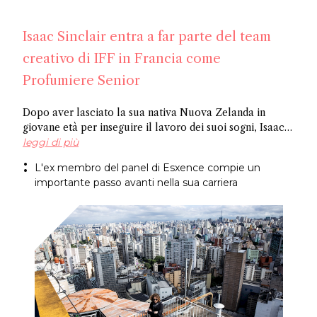
Isaac Sinclair entra a far parte del team
creativo di IFF in Francia come
Profumiere Senior
Dopo aver lasciato la sua nativa Nuova Zelanda in
giovane età per inseguire il lavoro dei suoi sogni, Isaac
Sinclair è entrato a far parte di IFF come Profumiere
leggi di più
Senior. Recentemente apparso su Essencional ed ex
L'ex membro del panel di Esxence compie un
membro del panel di Esxence, è stato allievo di Maurice
importante passo avanti nella sua carriera
Roucel e ha trascorso gli anni formativi in ​​Brasile. Ha
creato fragranze per marchi di nicchia come
Neanderthal e Abel. Congratulazioni Isaac!