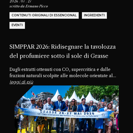
2026 . 07 . 27
scritto da
Ermano Picco
CONTENUTI ORIGINALI DI ESSENCIONAL
INGREDIENTI
EVENTI
SIMPPAR 2026: Ridisegnare la tavolozza
del profumiere sotto il sole di Grasse
Dagli estratti ottenuti con CO₂ supercritica e dalle
frazioni naturali scolpite alle molecole orientate al
futuro, passando per materiali dimenticati e texture
leggi di più
commestibili, la diciannovesima edizione di SIMPPAR ha
rivelato un’industria che sta riscoprendo il potenziale
creativo nascosto all’interno della propria tavolozza.