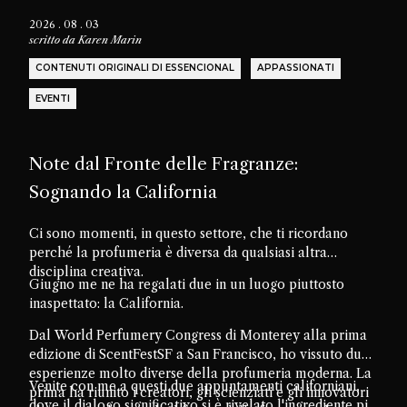
2026 . 08 . 03
scritto da
Karen Marin
CONTENUTI ORIGINALI DI ESSENCIONAL
APPASSIONATI
EVENTI
Note dal Fronte delle Fragranze:
Sognando la California
Ci sono momenti, in questo settore, che ti ricordano
perché la profumeria è diversa da qualsiasi altra
disciplina creativa.
Giugno me ne ha regalati due in un luogo piuttosto
inaspettato: la California.
Dal World Perfumery Congress di Monterey alla prima
edizione di ScentFestSF a San Francisco, ho vissuto due
esperienze molto diverse della profumeria moderna. La
Venite con me a questi due appuntamenti californiani,
prima ha riunito i creatori, gli scienziati e gli innovatori
dove il dialogo significativo si è rivelato l'ingrediente più