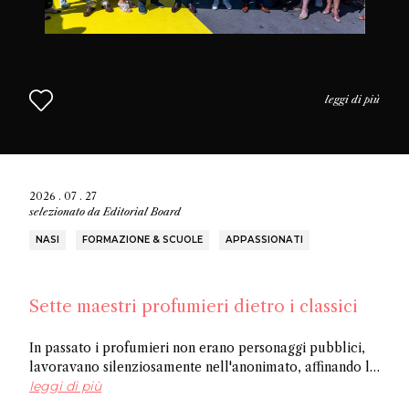
leggi di più
2026 . 07 . 27
selezionato da
Editorial Board
NASI
FORMAZIONE & SCUOLE
APPASSIONATI
Sette maestri profumieri dietro i classici
In passato i profumieri non erano personaggi pubblici,
lavoravano silenziosamente nell'anonimato, affinando la
loro arte e creando opere senza ricevere riconoscimenti.
leggi di più
In questo articolo scoprite sette tra i più importanti