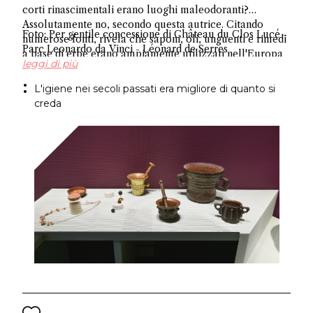
corti rinascimentali erano luoghi maleodoranti?
Assolutamente no, secondo questa autrice. Citando
Foto: Per gentile concessione di Château du Clos Lucé -
numerose fonti, rivela che saponi, oli, unguenti e rimedi
Parc Leonardo da Vinci - Léonard de Serres
a base di erbe erano ampiamente utilizzati nell'Europa
leggi di più
occidentale, sfatando l'antico mito sull'igiene.
L'igiene nei secoli passati era migliore di quanto si
creda