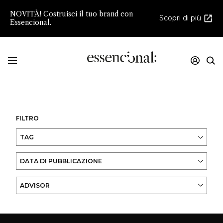
NOVITÀ! Costruisci il tuo brand con
Scopri di più
Essencional.
Innovazione e creatività nello sviluppo della
Profumeria e della Cosmesi di Nicchia
FILTRO
TAG
DATA DI PUBBLICAZIONE
ADVISOR