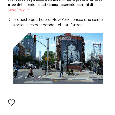
aree del mondo in cui stanno nascendo marchi di
profumi indipendenti: da Amsterdam a Shoreditch e ora
leggi di più
Brooklyn. In questo articolo, scopri alcuni imprenditori
In questo quartiere di New York fiorisce uno spirito
che prosperano nell'apertura artistica per cui questo
pionieristico nel mondo della profumeria
luogo è famoso e pianifica una visita ai negozi che
supportano la profumeria di nicchia e artistica.