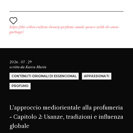
https://the-ethos.co/how-luxury-perfume-made-peace-with-its-own-
garbage/
2026 . 07 . 29
scritto da
Karen Marin
CONTENUTI ORIGINALI DI ESSENCIONAL
APPASSIONATI
PROFUMO
L'approccio mediorientale alla profumeria
- Capitolo 2: Usanze, tradizioni e influenza
globale