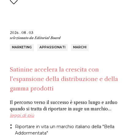
2026 . 08 . 03
selezionato da
Editorial Board
MARKETING
APPASSIONATI
MARCHI
Satinine accelera la crescita con
l'espansione della distribuzione e della
gamma prodotti
Il percorso verso il successo è spesso lungo e arduo
quando si tratta di riportare in auge un marchio
dimenticato. Officina Satine ha radici che risalgono al
leggi di più
XIX secolo e un catalogo di fragranze che hanno
Riportare in vita un marchio italiano della "Bella
riscosso successo commerciale in Italia tra le due
Addormentata"
guerre. Ora, un ex dirigente di Fueguia 1833 è alla guida