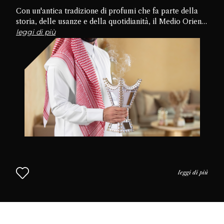
Con un'antica tradizione di profumi che fa parte della
storia, delle usanze e della quotidianità, il Medio Oriente
è la culla della cultura del profumo. Approfondiamo le
leggi di più
tradizioni, le pratiche e l'uso del profumo nella vita
quotidiana per capire perché il profumo è così
apprezzato in questa parte del mondo. L'approccio
mediorientale alla profumeria continua nel Capitolo 2.
leggi di più