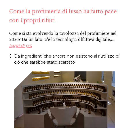
Come la profumeria di lusso ha fatto pace
con i propri rifiuti
Come si sta evolvendo la tavolozza del profumiere nel
2026? Da un lato, c'è la tecnologia olfattiva digitale,
dove l'intelligenza artificiale identifica le molecole
leggi di più
potenziali, e dall'altro ci sono ingredienti riciclati,
Da ingredienti che ancora non esistono al riutilizzo di
ricavati da ciò che l'industria normalmente scarta.
ciò che sarebbe stato scartato
Entrambi i metodi giungono allo stesso risultato: un
approccio più sostenibile alla creazione di fragranze.