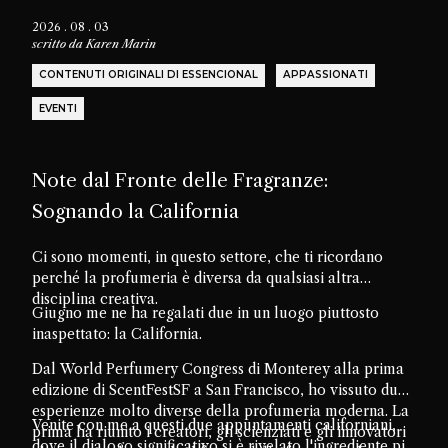
2026 . 08 . 03
scritto da
Karen Marin
CONTENUTI ORIGINALI DI ESSENCIONAL
APPASSIONATI
EVENTI
Note dal Fronte delle Fragranze:
Sognando la California
Ci sono momenti, in questo settore, che ti ricordano
perché la profumeria è diversa da qualsiasi altra
disciplina creativa.
Giugno me ne ha regalati due in un luogo piuttosto
inaspettato: la California.
Dal World Perfumery Congress di Monterey alla prima
edizione di ScentFestSF a San Francisco, ho vissuto due
esperienze molto diverse della profumeria moderna. La
Venite con me a questi due appuntamenti californiani,
prima ha riunito i creatori, gli scienziati e gli innovatori
dove il dialogo significativo si è rivelato l'ingrediente più