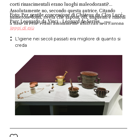
corti rinascimentali erano luoghi maleodoranti?
Assolutamente no, secondo questa autrice. Citando
Foto: Per gentile concessione di Château du Clos Lucé -
numerose fonti, rivela che saponi, oli, unguenti e rimedi
Parc Leonardo da Vinci - Léonard de Serres
a base di erbe erano ampiamente utilizzati nell'Europa
leggi di più
occidentale, sfatando l'antico mito sull'igiene.
L'igiene nei secoli passati era migliore di quanto si
creda