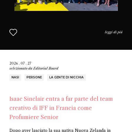
leggi di più
2026 . 07 . 27
selezionato da
Editorial Board
NASI
PERSONE
LA GENTE DI NICCHIA
Isaac Sinclair entra a far parte del team
creativo di IFF in Francia come
Profumiere Senior
Dopo aver lasciato la sua nativa Nuova Zelanda in