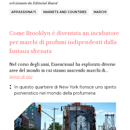
selezionato da
Editorial Board
APPASSIONATI
MARKETS AND COUNTRIES
MARCHI
Come Brooklyn è diventata un incubatore
per marchi di profumi indipendenti dalla
fantasia sfrenata
Nel corso degli anni, Essencional ha esplorato diverse
aree del mondo in cui stanno nascendo marchi di
profumi indipendenti: da Amsterdam a Shoreditch e ora
leggi di più
Brooklyn. In questo articolo, scopri alcuni imprenditori
In questo quartiere di New York fiorisce uno spirito
che prosperano nell'apertura artistica per cui questo
pionieristico nel mondo della profumeria
luogo è famoso e pianifica una visita ai negozi che
supportano la profumeria di nicchia e artistica.