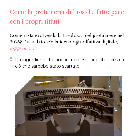
Come la profumeria di lusso ha fatto pace
con i propri rifiuti
Come si sta evolvendo la tavolozza del profumiere nel
2026? Da un lato, c'è la tecnologia olfattiva digitale,
dove l'intelligenza artificiale identifica le molecole
leggi di più
potenziali, e dall'altro ci sono ingredienti riciclati,
Da ingredienti che ancora non esistono al riutilizzo di
ricavati da ciò che l'industria normalmente scarta.
ciò che sarebbe stato scartato
Entrambi i metodi giungono allo stesso risultato: un
approccio più sostenibile alla creazione di fragranze.