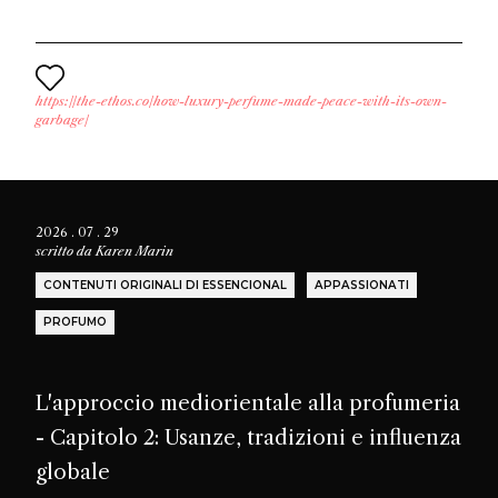
https://the-ethos.co/how-luxury-perfume-made-peace-with-its-own-
garbage/
2026 . 07 . 29
scritto da
Karen Marin
CONTENUTI ORIGINALI DI ESSENCIONAL
APPASSIONATI
PROFUMO
L'approccio mediorientale alla profumeria
- Capitolo 2: Usanze, tradizioni e influenza
globale