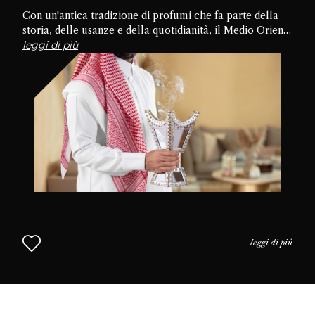
Con un'antica tradizione di profumi che fa parte della
storia, delle usanze e della quotidianità, il Medio Oriente
è la culla della cultura del profumo. Approfondiamo le
leggi di più
tradizioni, le pratiche e l'uso del profumo nella vita
quotidiana per capire perché il profumo è così
apprezzato in questa parte del mondo. L'approccio
mediorientale alla profumeria continua nel Capitolo 2.
leggi di più