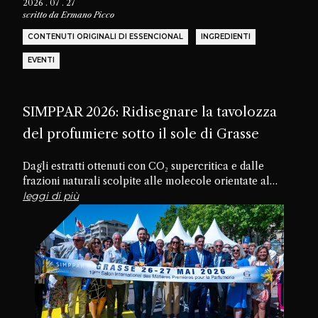
2026 . 07 . 27
scritto da
Ermano Picco
CONTENUTI ORIGINALI DI ESSENCIONAL
INGREDIENTI
EVENTI
SIMPPAR 2026: Ridisegnare la tavolozza
del profumiere sotto il sole di Grasse
Dagli estratti ottenuti con CO₂ supercritica e dalle
frazioni naturali scolpite alle molecole orientate al
futuro, passando per materiali dimenticati e texture
leggi di più
commestibili, la diciannovesima edizione di SIMPPAR ha
rivelato un’industria che sta riscoprendo il potenziale
creativo nascosto all’interno della propria tavolozza.