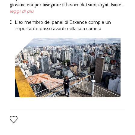
giovane età per inseguire il lavoro dei suoi sogni, Isaac
Sinclair è entrato a far parte di IFF come Profumiere
leggi di più
Senior. Recentemente apparso su Essencional ed ex
L'ex membro del panel di Esxence compie un
membro del panel di Esxence, è stato allievo di Maurice
importante passo avanti nella sua carriera
Roucel e ha trascorso gli anni formativi in ​​Brasile. Ha
creato fragranze per marchi di nicchia come
Neanderthal e Abel. Congratulazioni Isaac!