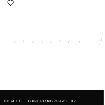
last
1
2
3
4
5
6
7
8
9
…
»
CONTATTACI
ISCRIVITI ALLA NOSTRA NEWSLETTER