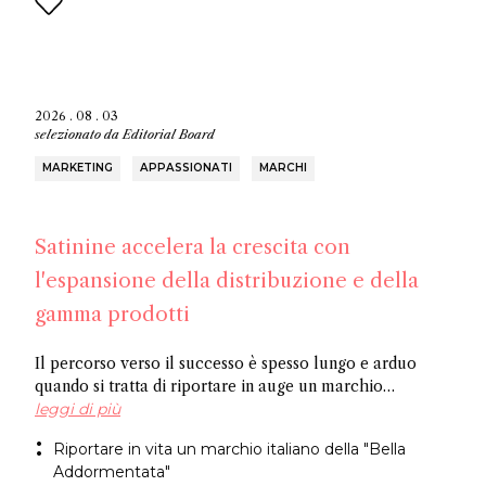
2026 . 08 . 03
selezionato da
Editorial Board
MARKETING
APPASSIONATI
MARCHI
Satinine accelera la crescita con
l'espansione della distribuzione e della
gamma prodotti
Il percorso verso il successo è spesso lungo e arduo
quando si tratta di riportare in auge un marchio
dimenticato. Officina Satine ha radici che risalgono al
leggi di più
XIX secolo e un catalogo di fragranze che hanno
Riportare in vita un marchio italiano della "Bella
riscosso successo commerciale in Italia tra le due
Addormentata"
guerre. Ora, un ex dirigente di Fueguia 1833 è alla guida