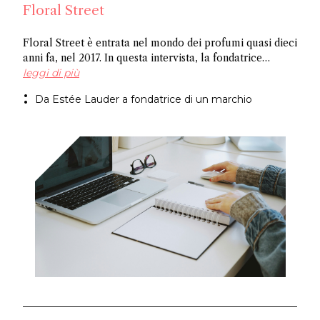
Floral Street
Floral Street è entrata nel mondo dei profumi quasi dieci
anni fa, nel 2017. In questa intervista, la fondatrice
Michelle Feeney racconta la sua esperienza lavorativa
leggi di più
con Leonard Lauder, cosa significa essere
Da Estée Lauder a fondatrice di un marchio
un'imprenditrice e la gioia di creare fragranze di lusso
accessibili.