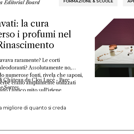
FORMAZIONE & SCUOLE
AP
da
Editorial Board
vati: la cura
erso i profumi nel
Rinascimento
lavava raramente? Le corti
aleodoranti? Assolutamente no,
o numerose fonti, rivela che saponi,
di Château du Clos Lucé - Parc
i erbe erano ampiamente utilizzati
e Serres
do l'antico mito sull'igiene.
ra migliore di quanto si creda