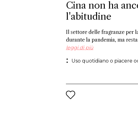
Cina non ha anc
l'abitudine
Il settore delle fragranze per 
durante la pandemia, ma resta
continueranno a profumare reg
leggi di più
soprattutto in Cina. Alcuni att
Uso quotidiano o piacere o
del mercato per le fragranze s
candele, mentre altri sottolinea
fragranze funzionali per stimol