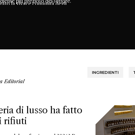
rediente più prezioso del settore.
rato la vivace comunità degli
rcano connessione attraverso il
INGREDIENTI
da
Editorial
ia di lusso ha fatto
rifiuti