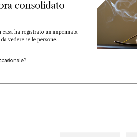
ora consolidato
la casa ha registrato un'impennata
 da vedere se le persone
olarmente i propri ambienti,
ribuiscono la crescita alla preferenza
ccasionale?
enza fiamma rispetto alle tradizionali
no la necessità di creare rituali legati a
are la crescita.