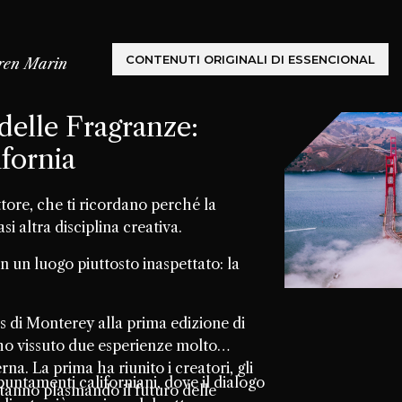
CONTENUTI ORIGINALI DI ESSENCIONAL
ren Marin
delle Fragranze:
fornia
tore, che ti ricordano perché la
i altra disciplina creativa.
n un luogo piuttosto inaspettato: la
di Monterey alla prima edizione di
ho vissuto due esperienze molto
a. La prima ha riunito i creatori, gli
untamenti californiani, dove il dialogo
 stanno plasmando il futuro delle