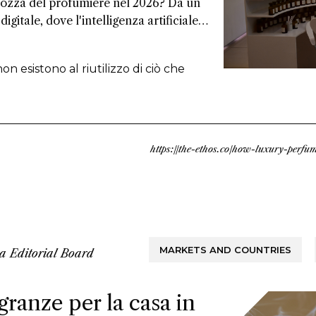
lozza del profumiere nel 2026? Da un
digitale, dove l'intelligenza artificiale
i, e dall'altro ci sono ingredienti
'industria normalmente scarta. Entrambi i
n esistono al riutilizzo di ciò che
ultato: un approccio più sostenibile
https://the-ethos.co/how-luxury-perf
MARKETS AND COUNTRIES
da
Editorial Board
granze per la casa in