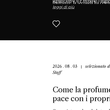
significativo si è rivelato l'ing
fragranze; la seconda ha celeb
leggi di più
appassionati di profumi che ce
profumo.
2026 . 08 . 03
selezionato 
Staff
Come la profumer
pace con i propri 