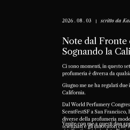
2026 . 08 . 03
scritto da
Ka
Note dal Fronte 
Sognando la Cali
Ci sono momenti, in questo set
profumeria è diversa da qualsias
Giugno me ne ha regalati due i
California.
Dal World Perfumery Congress 
ScentFestSF a San Francisco, 
diverse della profumeria modern
Venite con me a questi due app
scienziati e gli innovatori che