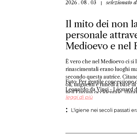
2026 . 08 . 03
selezionato 
Il mito dei non la
personale attrav
Medioevo e nel 
È vero che nel Medioevo ci si 
rinascimentali erano luoghi m
secondo questa autrice. Citand
Foto: Per gentile concessione 
oli, unguenti e rimedi a base d
Leonardo da Vinci - Léonard d
nell'Europa occidentale, sfatan
leggi di più
L'igiene nei secoli passati e