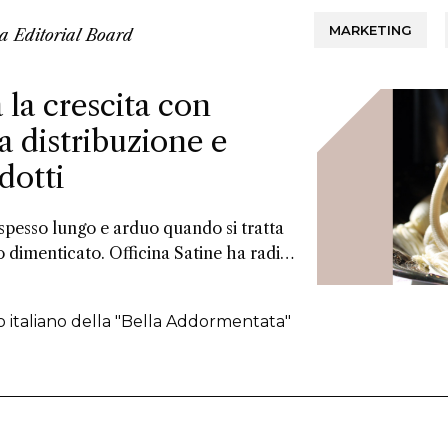
MARKETING
da
Editorial Board
 la crescita con
a distribuzione e
dotti
 spesso lungo e arduo quando si tratta
 dimenticato. Officina Satine ha radici
 un catalogo di fragranze che hanno
n Italia tra le due guerre. Ora, un ex
o italiano della "Bella Addormentata"
 guida del progetto di rilancio del