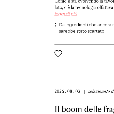
Come si sta evolvendo la tavo
lato, c'è la tecnologia olfattiva 
identifica le molecole potenzial
leggi di più
riciclati, ricavati da ciò che l
Da ingredienti che ancora no
metodi giungono allo stesso ris
sarebbe stato scartato
alla creazione di fragranze.
2026 . 08 . 03
selezionato 
Il boom delle fra