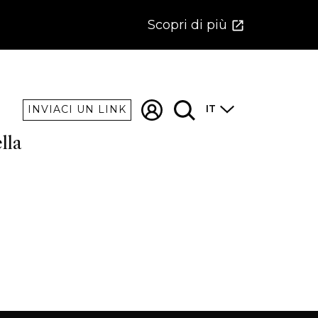
Scopri di più
IT
INVIACI UN LINK
lla