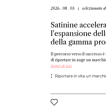
2026 . 08 . 03
selezionato 
Satinine accelera
l'espansione dell
della gamma pro
Il percorso verso il successo è
di riportare in auge un marchio
che risalgono al XIX secolo e
leggi di più
riscosso successo commerciale i
Riportare in vita un marchi
dirigente di Fueguia 1833 è alla
marchio per il XXI secolo.