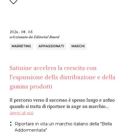
2026 . 08 . 03
selezionato da
Editorial Board
MARKETING
APPASSIONATI
MARCHI
Satinine accelera la crescita con
l'espansione della distribuzione e della
gamma prodotti
Il percorso verso il successo è spesso lungo e arduo
quando si tratta di riportare in auge un marchio
dimenticato. Officina Satine ha radici che risalgono al
leggi di più
XIX secolo e un catalogo di fragranze che hanno
Riportare in vita un marchio italiano della "Bella
riscosso successo commerciale in Italia tra le due
Addormentata"
guerre. Ora, un ex dirigente di Fueguia 1833 è alla guida