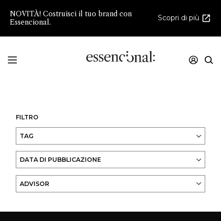
NOVITÀ! Costruisci il tuo brand con
Scopri di più
Essencional.
Innovazione e creatività nello sviluppo della
Profumeria e della Cosmesi di Nicchia
FILTRO
TAG
DATA DI PUBBLICAZIONE
ADVISOR