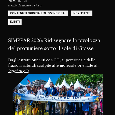
2026 . 07 . 27
scritto da
Ermano Picco
CONTENUTI ORIGINALI DI ESSENCIONAL
INGREDIENTI
EVENTI
SIMPPAR 2026: Ridisegnare la tavolozza
del profumiere sotto il sole di Grasse
Dagli estratti ottenuti con CO₂ supercritica e dalle
frazioni naturali scolpite alle molecole orientate al
futuro, passando per materiali dimenticati e texture
leggi di più
commestibili, la diciannovesima edizione di SIMPPAR ha
rivelato un’industria che sta riscoprendo il potenziale
creativo nascosto all’interno della propria tavolozza.