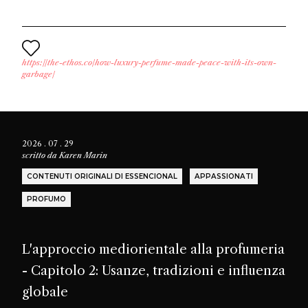
https://the-ethos.co/how-luxury-perfume-made-peace-with-its-own-
garbage/
2026 . 07 . 29
scritto da
Karen Marin
CONTENUTI ORIGINALI DI ESSENCIONAL
APPASSIONATI
PROFUMO
L'approccio mediorientale alla profumeria
- Capitolo 2: Usanze, tradizioni e influenza
globale