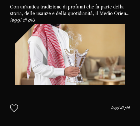
Con un'antica tradizione di profumi che fa parte della
storia, delle usanze e della quotidianità, il Medio Oriente
è la culla della cultura del profumo. Approfondiamo le
leggi di più
tradizioni, le pratiche e l'uso del profumo nella vita
quotidiana per capire perché il profumo è così
apprezzato in questa parte del mondo. L'approccio
mediorientale alla profumeria continua nel Capitolo 2.
leggi di più