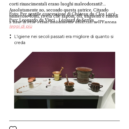
corti rinascimentali erano luoghi maleodoranti?
Assolutamente no, secondo questa autrice. Citando
Foto: Per gentile concessione di Château du Clos Lucé -
numerose fonti, rivela che saponi, oli, unguenti e rimedi
Parc Leonardo da Vinci - Léonard de Serres
a base di erbe erano ampiamente utilizzati nell'Europa
leggi di più
occidentale, sfatando l'antico mito sull'igiene.
L'igiene nei secoli passati era migliore di quanto si
creda