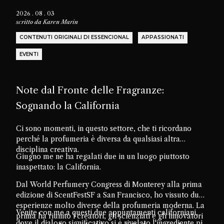
2026 . 08 . 03
scritto da
Karen Marin
CONTENUTI ORIGINALI DI ESSENCIONAL
APPASSIONATI
EVENTI
Note dal Fronte delle Fragranze:
Sognando la California
Ci sono momenti, in questo settore, che ti ricordano
perché la profumeria è diversa da qualsiasi altra
disciplina creativa.
Giugno me ne ha regalati due in un luogo piuttosto
inaspettato: la California.
Dal World Perfumery Congress di Monterey alla prima
edizione di ScentFestSF a San Francisco, ho vissuto due
esperienze molto diverse della profumeria moderna. La
Venite con me a questi due appuntamenti californiani,
prima ha riunito i creatori, gli scienziati e gli innovatori
dove il dialogo significativo si è rivelato l'ingrediente più