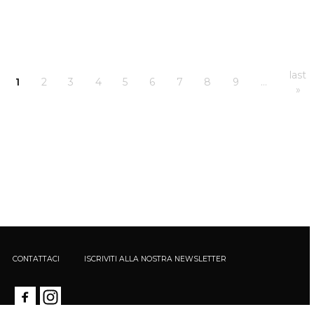
last
1
2
3
4
5
6
7
8
9
…
»
CONTATTACI
ISCRIVITI ALLA NOSTRA NEWSLETTER
Calè - Società Unipersonale - Via Santa Maria Podone, 5 20123 Milano