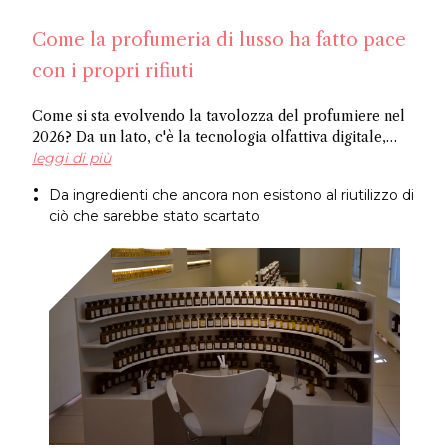
Come la profumeria di lusso ha fatto pace
con i propri rifiuti
Come si sta evolvendo la tavolozza del profumiere nel
2026? Da un lato, c'è la tecnologia olfattiva digitale,
dove l'intelligenza artificiale identifica le molecole
leggi di più
potenziali, e dall'altro ci sono ingredienti riciclati,
Da ingredienti che ancora non esistono al riutilizzo di
ricavati da ciò che l'industria normalmente scarta.
ciò che sarebbe stato scartato
Entrambi i metodi giungono allo stesso risultato: un
approccio più sostenibile alla creazione di fragranze.