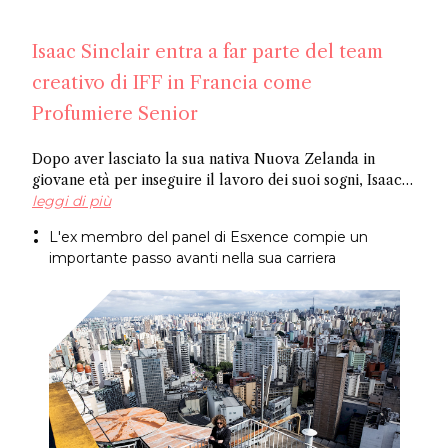
Isaac Sinclair entra a far parte del team
creativo di IFF in Francia come
Profumiere Senior
Dopo aver lasciato la sua nativa Nuova Zelanda in
giovane età per inseguire il lavoro dei suoi sogni, Isaac
Sinclair è entrato a far parte di IFF come Profumiere
leggi di più
Senior. Recentemente apparso su Essencional ed ex
L'ex membro del panel di Esxence compie un
membro del panel di Esxence, è stato allievo di Maurice
importante passo avanti nella sua carriera
Roucel e ha trascorso gli anni formativi in ​​Brasile. Ha
creato fragranze per marchi di nicchia come
Neanderthal e Abel. Congratulazioni Isaac!