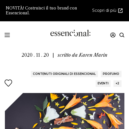
NOVITÀ! Costruisci il tuo brand con
Scopri di più
Essencional.
L'ARTE DEL PROFUMO
2020 . 11 . 20
|
scritto da
Karen Marin
CONTENUTI ORIGINALI DI ESSENCIONAL
PROFUMO
EVENTI
+2