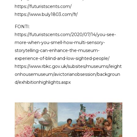
https://futuristscents.com/
https://www.buly1803.com/fr/
FONTI:
https://futuristscents.com/2020/07/14/you-see-
more-when-you-smell-how-multi-sensory-
storytelling-can-enhance-the-museum-
experience-of-blind-and-low-sighted-people/
https://www.rbkc.gov.uk/subsites/museums/leight
onhousemuseum/avictorianobsession/backgroun
d/exhibitionhighlights.aspx