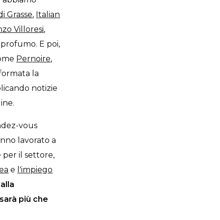
di Grasse
,
Italian
o Villoresi
,
 profumo. E poi,
come
Pernoire
,
nformata la
blicando notizie
line.
rendez-vous
anno lavorato a
per il settore,
rea
e
l'impiego
alla
sarà più che