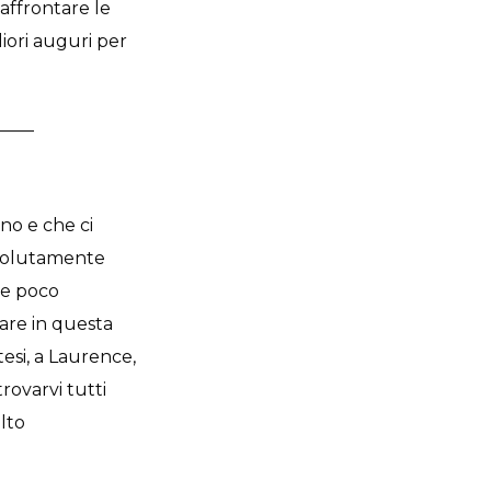
affrontare le
liori auguri per
____
ono e che ci
ssolutamente
ze poco
rare in questa
esi, a Laurence,
rovarvi tutti
olto