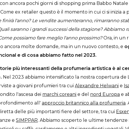
 con ancora pochi giorni di shopping prima Babbo Natale 
Come ex retailer questo è il momento in cui ci si inizia a 
finirà l'anno? Le vendite aumenteranno, rimarranno stabi
ali saranno i grandi successi della stagione? Abbiamo ra
e? Come possiamo fare meglio l'anno prossimo?
Ora, in un 
go ancora molte domande, ma in un nuovo contesto, e
o
encional e di cosa abbiamo fatto nel 2023.
orie più interessanti della profumeria artistica è al ce
.
Nel 2023 abbiamo intensificato la nostra copertura de 
rviste a giovani profumieri tra cui
Alexandre Helwani
e
Is
ndito l'ascesa dei
marchi coreani
e del
nord Europa
e a
rofondimento all'
approccio britannico alla profumeria
.
retta delle più importanti fiere del settore, tra cui
Esxe
anze e
SIMPPAR
. Abbiamo scoperto le ultime tendenze i
articoli su
caffè
,
cardamomo
e altri
ingredienti vegetali
. 