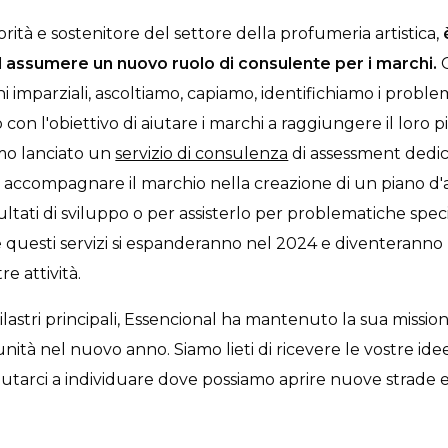
orità e sostenitore del settore della profumeria artistica,
 assumere un nuovo ruolo di consulente per i marchi.
G
i imparziali, ascoltiamo, capiamo, identifichiamo i probl
to con l'obiettivo di aiutare i marchi a raggiungere il loro 
mo lanciato un
servizio di consulenza
di assessment dedic
 di accompagnare il marchio nella creazione di un piano d
ultati di sviluppo o per assisterlo per problematiche speci
questi servizi si espanderanno nel 2024 e diventeranno
e attività.
ilastri principali, Essencional ha mantenuto la sua missi
nità nel nuovo anno. Siamo lieti di ricevere le vostre idee 
utarci a individuare dove possiamo aprire nuove strade 