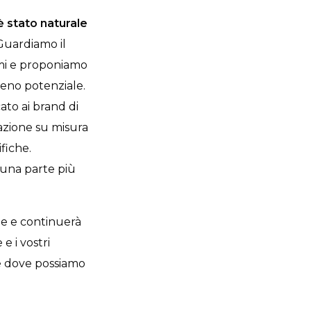
è stato naturale
uardiamo il
emi e proponiamo
pieno potenziale.
ato ai brand di
'azione su misura
fiche.
 una parte più
one e continuerà
e i vostri
e dove possiamo