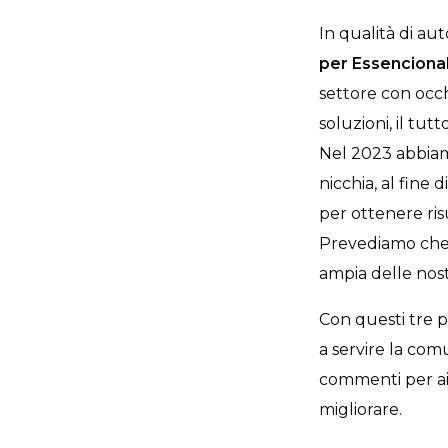
In qualità di aut
per Essencional
settore con occh
soluzioni, il tut
Nel 2023 abbia
nicchia, al fine
per ottenere ris
Prevediamo che 
ampia delle nostr
Con questi tre p
a servire la comu
commenti per ai
migliorare.