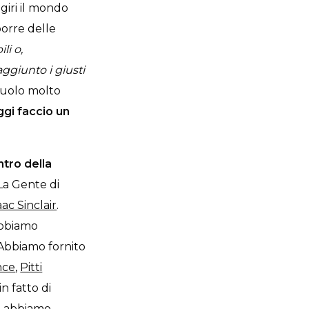
giri il mondo
porre delle
li o,
ggiunto i giusti
ruolo molto
ggi faccio un
ntro della
La Gente di
aac Sinclair
.
bbiamo
 Abbiamo fornito
nce
,
Pitti
n fatto di
Vi abbiamo