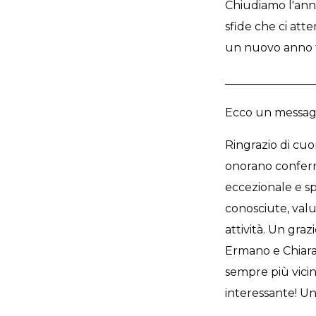
Chiudiamo l'anno
sfide che ci atte
un nuovo anno f
________________
Ecco un messaggi
Ringrazio di cuo
onorano conferm
eccezionale e s
conosciute, valu
attività. Un gra
Ermano e Chiara p
sempre più vicin
interessante! Un 