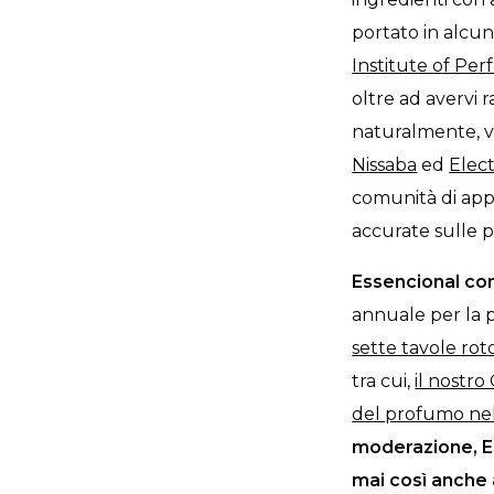
portato in alcuni
Institute of Pe
oltre ad avervi 
naturalmente, 
Nissaba
ed
Elec
comunità di appa
accurate sulle pr
Essencional co
annuale per la p
sette tavole ro
tra cui,
il nostro
del profumo nel
moderazione, Es
mai così anche