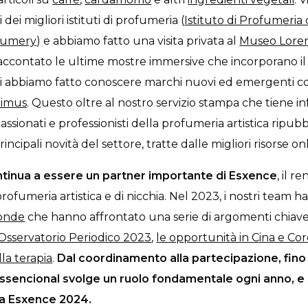
 dei migliori istituti di profumeria (
Istituto di Profumeria 
rfumery
) e abbiamo fatto una visita privata al
Museo Lorenz
raccontato le ultime mostre immersive che incorporano il
vi abbiamo fatto conoscere marchi nuovi ed emergenti 
timus
. Questo oltre al nostro servizio stampa che tiene i
ssionati e professionisti della profumeria artistica ripub
incipali novità del settore, tratte dalle migliori risorse on
ntinua a essere un partner importante di Esxence
, il 
rofumeria artistica e di nicchia. Nel 2023, i nostri team h
tonde
che hanno affrontato una serie di argomenti chiave 
 Osservatorio Periodico 2023
,
le opportunità in Cina e Co
la terapia
.
Dal coordinamento alla partecipazione, fino 
sencional svolge un ruolo fondamentale ogni anno, e 
 a Esxence 2024.