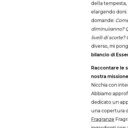
della tempesta,
elargendo doni. 
domande:
Come 
diminuiranno? Qu
livelli di scort
diverso, mi pon
bilancio di Ess
Raccontare le st
nostra missione
Nicchia con inte
Abbiamo approfo
dedicato un app
una copertura di
Fragranze
Fragr
ingredienti con 