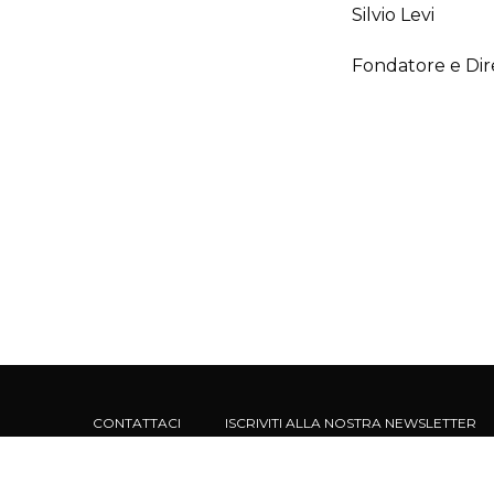
Silvio Levi
Fondatore e Dir
CONTATTACI
ISCRIVITI ALLA NOSTRA NEWSLETTER
Calè - Società Unipersonale - Via Santa Maria Podone, 5 20123 