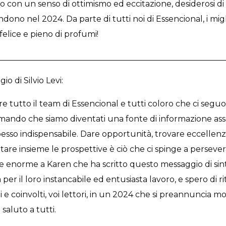
 con un senso di ottimismo ed eccitazione, desiderosi di 
ndono nel 2024. Da parte di tutti noi di Essencional, i mig
elice e pieno di profumi!
________________________________________________________
o di Silvio Levi:
re tutto il team di Essencional e tutti coloro che ci segu
ando che siamo diventati una fonte di informazione a
pesso indispensabile. Dare opportunità, trovare eccellen
tare insieme le prospettive è ciò che ci spinge a perseve
zie enorme a Karen che ha scritto questo messaggio di sint
er il loro instancabile ed entusiasta lavoro, e spero di rit
i e coinvolti, voi lettori, in un 2024 che si preannuncia m
saluto a tutti.