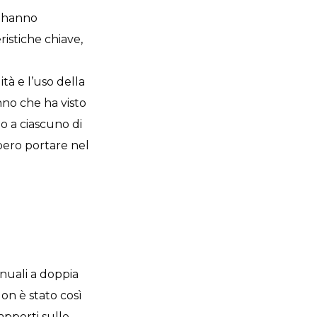
e hanno
ristiche chiave,
tà e l’uso della
nno che ha visto
no a ciascuno di
bero portare nel
nuali a doppia
Non è stato così
apporti sulle