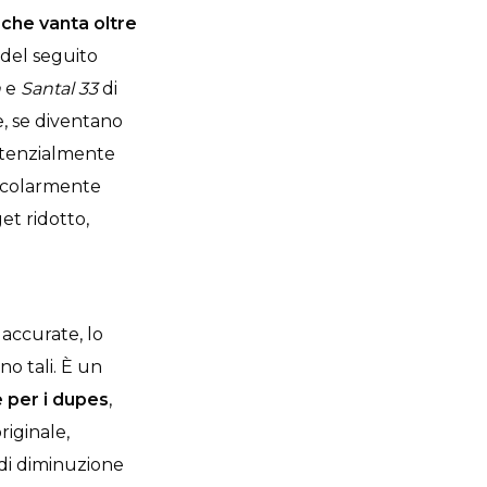
che vanta oltre
 del seguito
n
e
Santal 33
di
e, se diventano
otenzialmente
rticolarmente
et ridotto,
accurate, lo
o tali. È un
 per i dupes
,
riginale,
di diminuzione