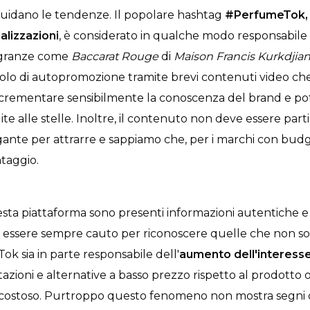
uidano le tendenze. Il popolare hashtag
#PerfumeTok, 
ualizzazioni
, è considerato in qualche modo responsabile
agranze come
Baccarat Rouge
di
Maison Francis Kurkdjia
colo di autopromozione tramite brevi contenuti video ch
 incrementare sensibilmente la conoscenza del brand e p
ndite alle stelle. Inoltre, il contenuto non deve essere pa
gante per attrarre e sappiamo che, per i marchi con budg
taggio.
sta piattaforma sono presenti informazioni autentiche e 
 essere sempre cauto per riconoscere quelle che non son
ok sia in parte responsabile dell'
aumento dell'interesse
zioni e alternative a basso prezzo rispetto al prodotto o
 costoso. Purtroppo questo fenomeno non mostra segni 