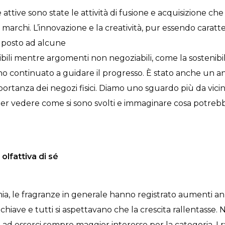
attive sono state le attività di fusione e acquisizione ch
 marchi. L’innovazione e la creatività, pur essendo caratte
l posto ad alcune
bili mentre argomenti non negoziabili, come la sostenibili
o continuato a guidare il progresso. È stato anche un a
importanza dei negozi fisici. Diamo uno sguardo più da vici
 per vedere come si sono svolti e immaginare cosa potreb
olfattiva di sé
a, le fragranze in generale hanno registrato aumenti an
 chiave e tutti si aspettavano che la crescita rallentasse. 
ad esserci sempre maggior interesse per la categoria. I r