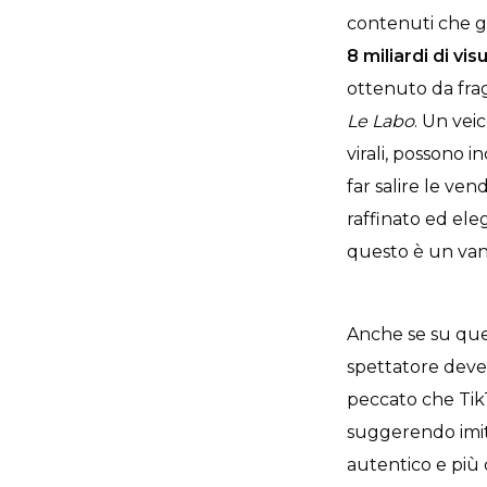
contenuti che g
8 miliardi di vis
ottenuto da fr
Le Labo
. Un vei
virali, possono
far salire le ve
raffinato ed ele
questo è un van
Anche se su que
spettatore deve
peccato che TikT
suggerendo imita
autentico e più