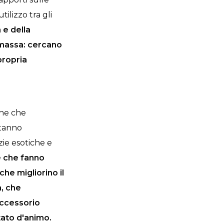
ilizzo tra gli
 e della
 massa: cercano
propria
che che
stanno
ezie esotiche e
e che fanno
he migliorino il
a, che
accessorio
stato d'animo.