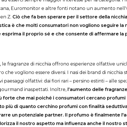
ana, Euromonitor e altre fonti notano un aumento nell'ut
Gen Z.
Ciò che fa ben sperare per il settore della nicchia
stica è che molti consumatori non vogliono seguire la
esprima il proprio sé e che consente di affermare la 
le fragranze di nicchia offrono esperienze olfattive uni
ro che vogliono essere diversi. I nasi dei brand di nicchia 
paesaggi olfattivi: dai fiori rari – persino estinti – alle sp
 gourmand inaspettati. Inoltre,
l’aumento delle fragranz
ù forte che mai poiché i consumatori cercano profumi c
o più di quanto cerchino profumi con finalità seduttiv
arre un potenziale partner.
Il profumo è finalmente l'
alorizza il nostro aspetto ma influenza anche il nostro 